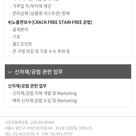
- 거푸집 주/부자재 제안
- 콘마감재 (상품명:저스트콘) 판매
4)노출면보수(CRACK FREE STAIN FREE 공법)
- 골재분리
- 기포
- 콜드조인트
- 콘 구멍 마감 및 각종 누수 부위 등
신자재/공법 관련 업무
신자재/공법 관련 업무
- 신자재/공법 자체 개발 및 Marketing
- 해외 신자재/공법 도입 및 Marketing
사업자등록번호 : 228-54-00464
서울시 광진구 아차산로78길 44 . 201호 (광장동,크레스코)
TEL : 02-453-9735~6 FAX : 02-453-9737